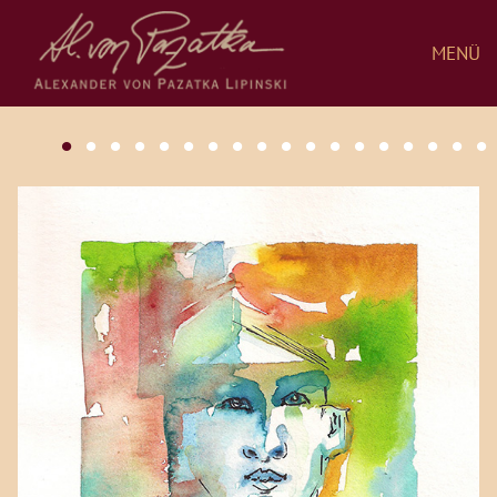
MENÜ
•
•
•
•
•
•
•
•
•
•
•
•
•
•
•
•
•
•