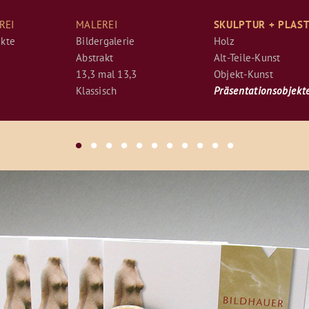
REI
MALEREI
SKULPTUR + PLAST
ekte
Bildergalerie
Holz
Abstrakt
Alt-Teile-Kunst
13,3 mal 13,3
Objekt-Kunst
Klassisch
Präsentationsobjekt
•
•
•
•
•
•
•
•
•
•
•